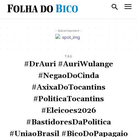
- Advertisement -
TAG
#DrAuri #AuriWulange
#NegaoDoCinda
#AxixaDoTocantins
#PoliticaTocantins
#Eleicoes2026
#BastidoresDaPolitica
#UniaoBrasil #BicoDoPapagaio