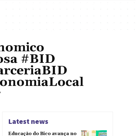
nomico
osa #BID
arceriaBID
conomiaLocal
r
Latest news
Educação do Bico avança no