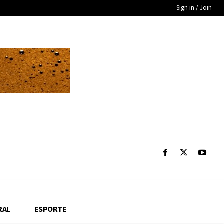
Sign in / Join
RAL
ESPORTE