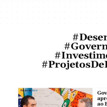
#Dese
#Govern
#Investim
#ProjetosDe
Gov
apr
ao 