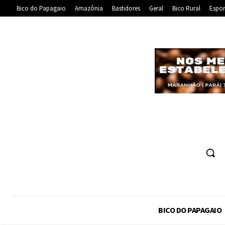
Bico do Papagaio
Amazônia
Bastidores
Geral
Bico Rural
Espor
BICO DO PAPAGAIO