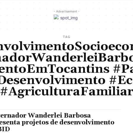
- Advertisement -
TAG
nvolvimentoSocioeco
adorWanderleiBarb
entoEmTocantins #P
Desenvolvimento #E
#AgriculturaFamilia
ernador Wanderlei Barbosa
esenta projetos de desenvolvimento
BID