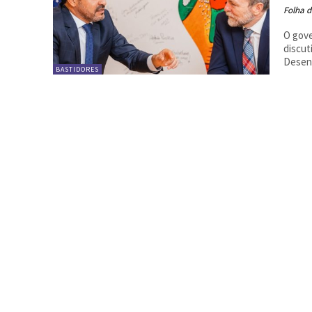
Folha d
O gove
discut
Desenv
BASTIDORES