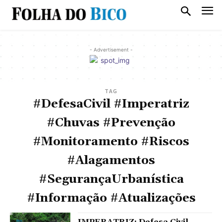
- Advertisement -
TAG
#DefesaCivil #Imperatriz
#Chuvas #Prevenção
#Monitoramento #Riscos
#Alagamentos
#SegurançaUrbanística
#Informação #Atualizações