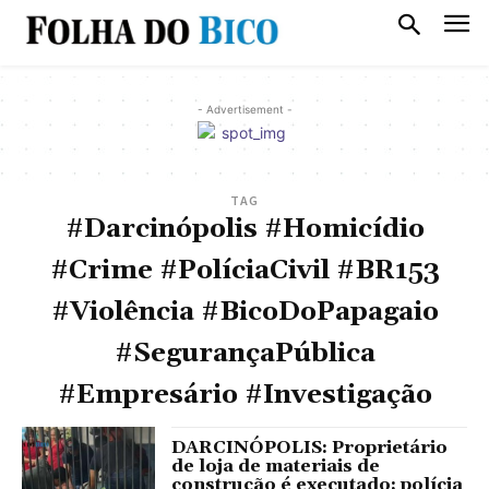
- Advertisement -
TAG
#Darcinópolis #Homicídio
#Crime #PolíciaCivil #BR153
#Violência #BicoDoPapagaio
#SegurançaPública
#Empresário #Investigação
DARCINÓPOLIS: Proprietário
de loja de materiais de
construção é executado; polícia