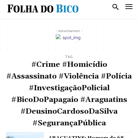
- Advertisement -
TAG
#Crime #Homicídio
#Assassinato #Violência #Polícia
#InvestigaçãoPolicial
#BicoDoPapagaio #Araguatins
#DeusinoCardosoDaSilva
#SegurançaPública