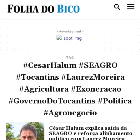
- Advertisement -
TAG
#CesarHalum #SEAGRO
#Tocantins #LaurezMoreira
#Agricultura #Exoneracao
#GovernoDoTocantins #Politica
#Agronegocio
César Halum explica saída da
SEAGRO e reforça alinhamento
político com Laurez Moreira