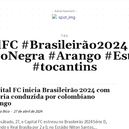
- Advertisement -
TAG
lFC #Brasileirão2024
oNegra #Arango #Es
#tocantins
ital FC inicia Brasileirão 2024 com
ória conduzida por colombiano
ngo
o Bico
-
27 de abril de 2024
sábado, 27, o Capital FC estreou no Brasileirão 2024 Série D,
do o Real Brasília por 2 a 0, no Estádio Nilton Santos,...