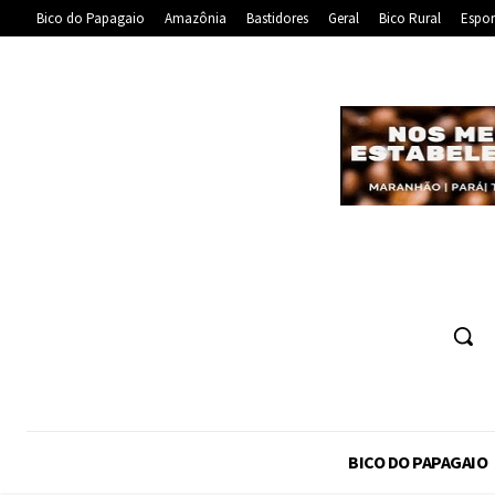
Bico do Papagaio
Amazônia
Bastidores
Geral
Bico Rural
Espor
BICO DO PAPAGAIO