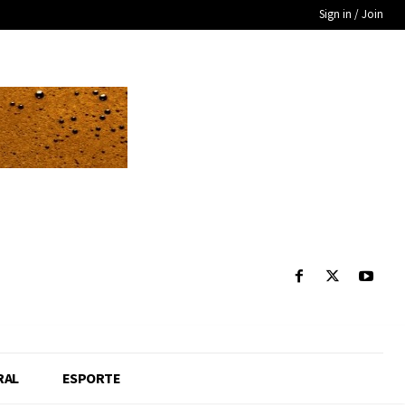
Sign in / Join
RAL
ESPORTE