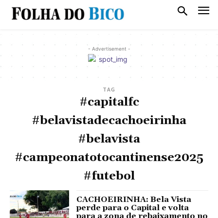
- Advertisement -
TAG
#capitalfc
#belavistadecachoeirinha
#belavista
#campeonatotocantinense2025
#futebol
CACHOEIRINHA: Bela Vista
perde para o Capital e volta
para a zona de rebaixamento no