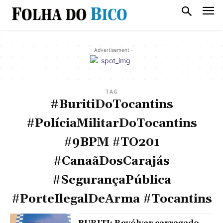
- Advertisement -
TAG
#BuritiDoTocantins
#PolíciaMilitarDoTocantins
#9BPM #TO201
#CanaãDosCarajás
#SegurançaPública
#PorteIlegalDeArma #Tocantins