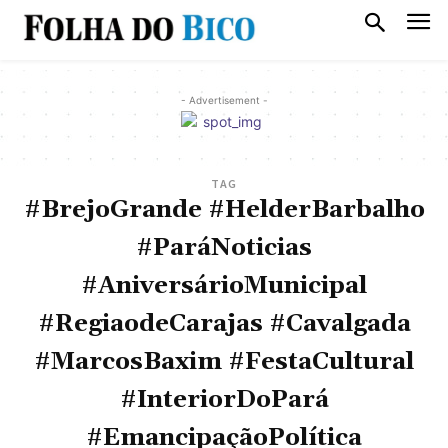
- Advertisement -
TAG
#BrejoGrande #HelderBarbalho
#ParáNoticias
#AniversárioMunicipal
#RegiaodeCarajas #Cavalgada
#MarcosBaxim #FestaCultural
#InteriorDoPará
#EmancipaçãoPolítica