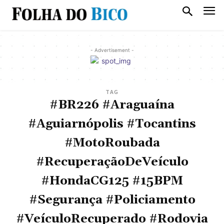
- Advertisement -
TAG
#BR226 #Araguaína
#Aguiarnópolis #Tocantins
#MotoRoubada
#RecuperaçãoDeVeículo
#HondaCG125 #15BPM
#Segurança #Policiamento
#VeículoRecuperado #Rodovia