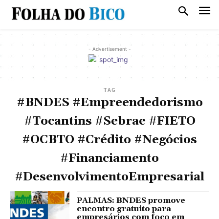
- Advertisement -
TAG
#BNDES #Empreendedorismo
#Tocantins #Sebrae #FIETO
#OCBTO #Crédito #Negócios
#Financiamento
#DesenvolvimentoEmpresarial
PALMAS: BNDES promove
encontro gratuito para
empresários com foco em