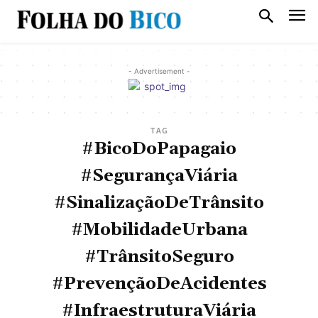
- Advertisement -
TAG
#BicoDoPapagaio
#SegurançaViária
#SinalizaçãoDeTrânsito
#MobilidadeUrbana
#TrânsitoSeguro
#PrevençãoDeAcidentes
#InfraestruturaViária