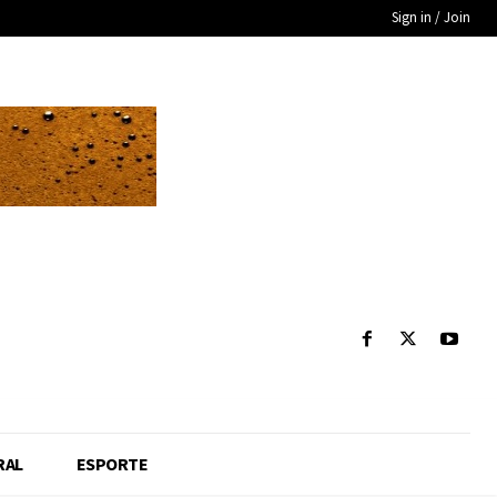
Sign in / Join
RAL
ESPORTE