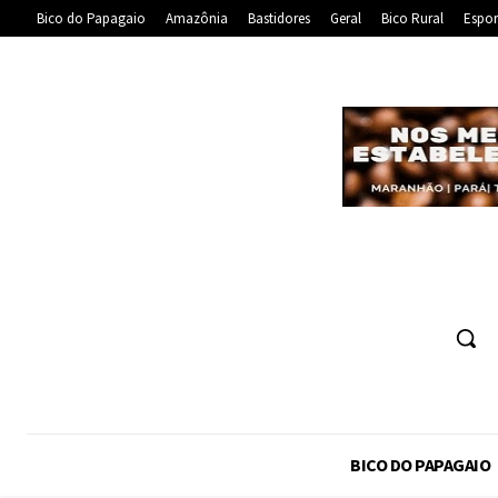
Bico do Papagaio
Amazônia
Bastidores
Geral
Bico Rural
Espor
BICO DO PAPAGAIO