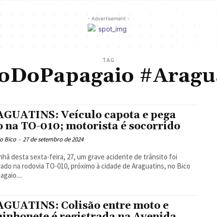
- Advertisement -
TAG
oDoPapagaio #Aragu
GUATINS: Veículo capota e pega
o na TO-010; motorista é socorrido
o Bico
-
27 de setembro de 2024
hã desta sexta-feira, 27, um grave acidente de trânsito foi
rado na rodovia TO-010, próximo à cidade de Araguatins, no Bico
agaio....
GUATINS: Colisão entre moto e
inhonete é registrada na Avenida