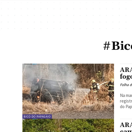
#Bic
ARA
fog
Folha d
Na man
regist
do Pap
BICO DO PAPAGAIO
ARA
cam