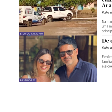
Ara
Folha d
Na man
uma mo
princip
BICO DO PAPAGAIO
De 
Folha d
Fenôme
famíli
eleiçõe
BASTIDORES