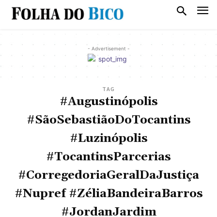
- Advertisement -
TAG
#Augustinópolis
#SãoSebastiãoDoTocantins
#Luzinópolis
#TocantinsParcerias
#CorregedoriaGeralDaJustiça
#Nupref #ZéliaBandeiraBarros
#JordanJardim