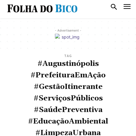
- Advertisement -
TAG
#Augustinópolis
#PrefeituraEmAção
#GestãoItinerante
#ServiçosPúblicos
#SaúdePreventiva
#EducaçãoAmbiental
#LimpezaUrbana