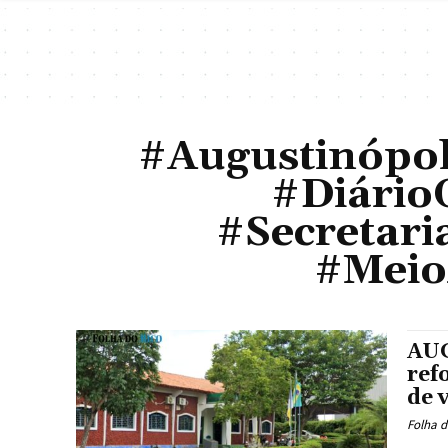
#Augustinópol
#Diário
#Secretar
#Meio
AUG
ref
de 
Folha d