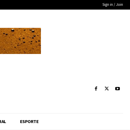
Sign in / Join
RAL
ESPORTE