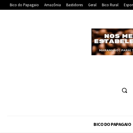
Bico do Papagaio
Amazônia
Bastidores
Geral
Bico Rural
Espor
BICO DO PAPAGAIO