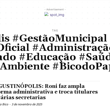
- Advertisement -
TAG
is #GestãoMunicipa
Oficial #Administraçã
iado #Educação #Saúd
Ambiente #BicodoPa
USTINÓPOLIS: Roni faz ampla
orma administrativa e troca titulares
várias secretarias
o Bico
-
3 de novembro de 2025