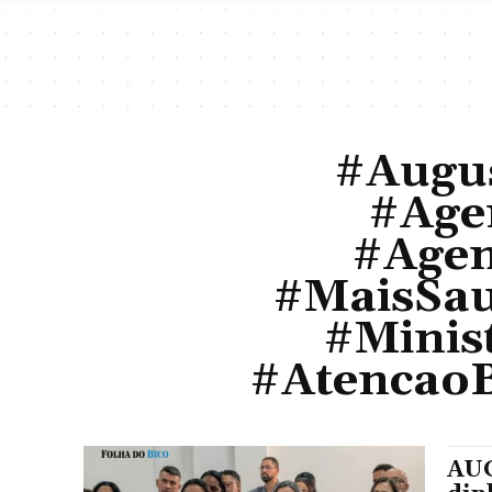
#Augus
#Age
#Age
#MaisSau
#Minis
#AtencaoB
AUG