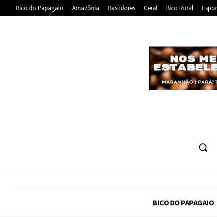
Bico do Papagaio
Amazônia
Bastidores
Geral
Bico Rural
Espor
BICO DO PAPAGAIO