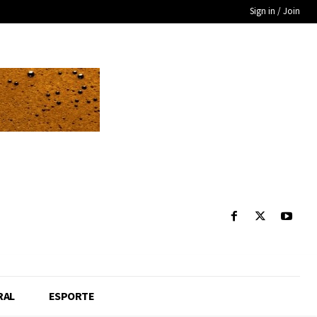
Sign in / Join
RAL
ESPORTE