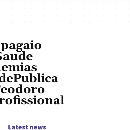
apagaio
Saude
emias
dePublica
Teodoro
ofissional
Latest news