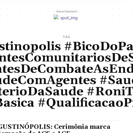
- Advertisement -
TAG
tinopolis #BicoDoP
ntesComunitariosDe
ntesDeCombateAsEnd
deComAgentes #Sau
terioDaSaude #Roni
asica #QualificacaoPr
USTINÓPOLIS: Cerimônia marca