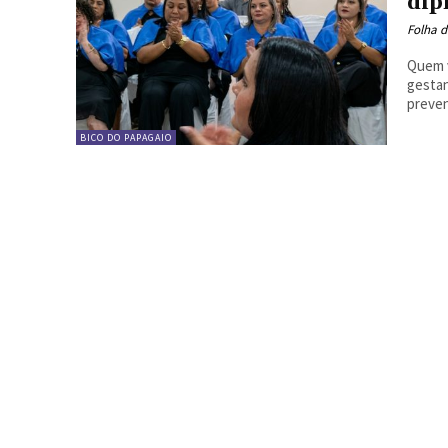
dip
Folha d
Quem v
gestan
preven
BICO DO PAPAGAIO