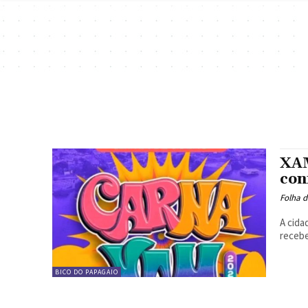
XAM
con
Folha d
A cida
recebe
BICO DO PAPAGAIO