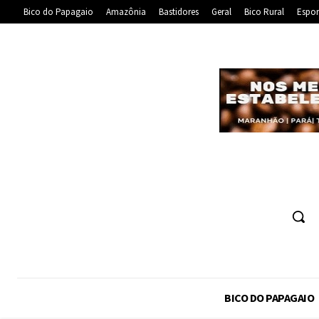
Bico do Papagaio
Amazônia
Bastidores
Geral
Bico Rural
Espor
BICO DO PAPAGAIO