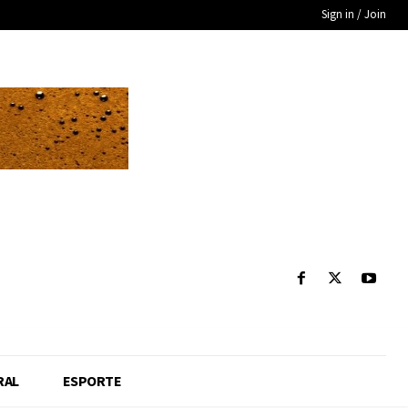
Sign in / Join
RAL
ESPORTE