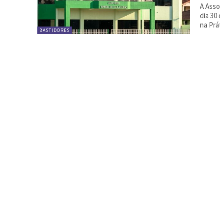
A Asso
dia 30
na Prát
BASTIDORES