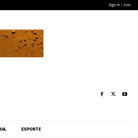
Sign in / Join
RAL
ESPORTE