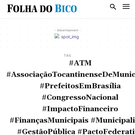
- Advertisement -
TAG
#ATM
#AssociaçãoTocantinenseDeMunic
#PrefeitosEmBrasília
#CongressoNacional
#ImpactoFinanceiro
#FinançasMunicipais #Municipal
#GestãoPública #PactoFederat