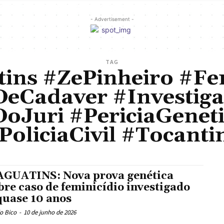
- Advertisement -
TAG
ins #ZePinheiro #Fe
DeCadaver #Investiga
oJuri #PericiaGeneti
PoliciaCivil #Tocanti
GUATINS: Nova prova genética
bre caso de feminicídio investigado
quase 10 anos
o Bico
-
10 de junho de 2026