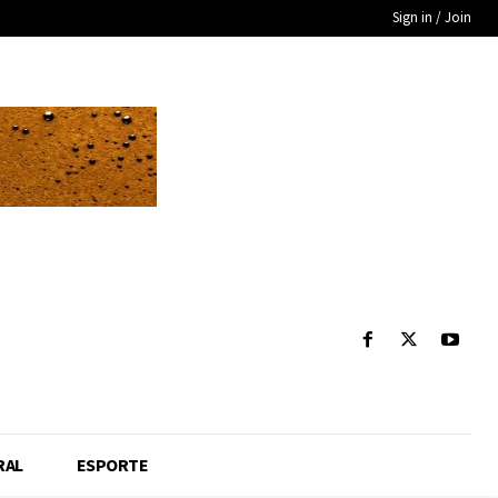
Sign in / Join
RAL
ESPORTE