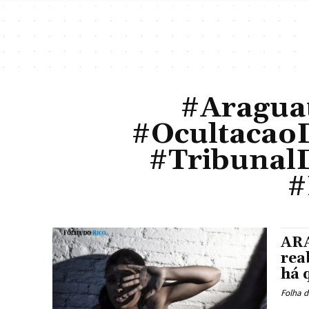
#Araguat
#Ocultacao
#TribunalD
#
ARA
rea
há 
Folha d