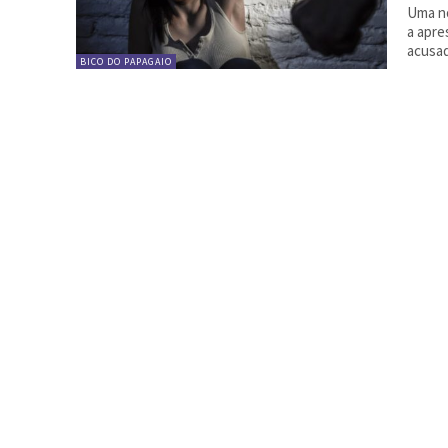
Uma no
a apre
acusad
BICO DO PAPAGAIO