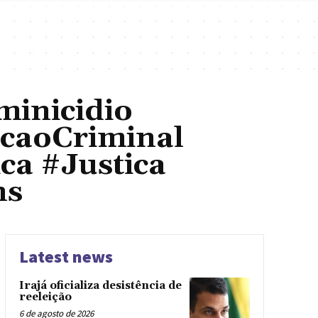
minicidio
caoCriminal
ca #Justica
ns
Latest news
Irajá oficializa desistência de
reeleição
6 de agosto de 2026