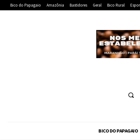
Bico do Papagaio
Amazônia
Bastidores
Geral
Bico Rural
Espor
BICO DO PAPAGAIO