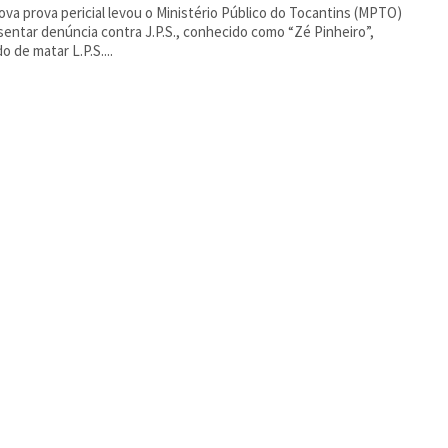
va prova pericial levou o Ministério Público do Tocantins (MPTO)
sentar denúncia contra J.P.S., conhecido como “Zé Pinheiro”,
o de matar L.P.S....