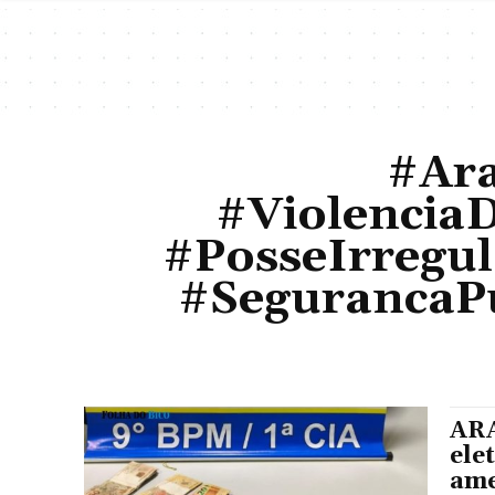
#Ara
#Violencia
#PosseIrregu
#SegurancaP
ARA
ele
ame