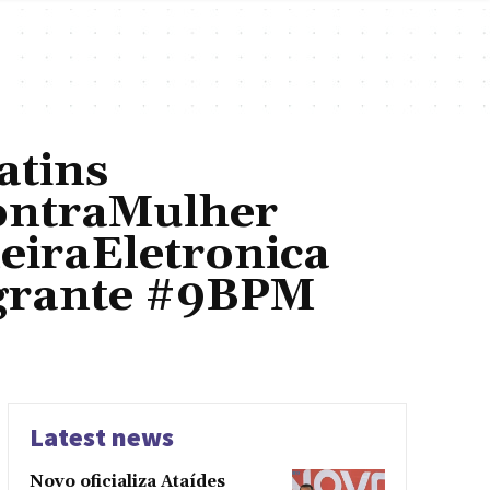
atins
ontraMulher
iraEletronica
grante #9BPM
Latest news
Novo oficializa Ataídes