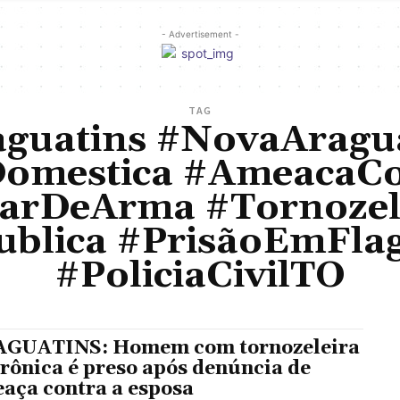
- Advertisement -
TAG
guatins #NovaAragu
Domestica #AmeacaC
larDeArma #Tornozele
ublica #PrisãoEmFla
#PoliciaCivilTO
GUATINS: Homem com tornozeleira
trônica é preso após denúncia de
aça contra a esposa