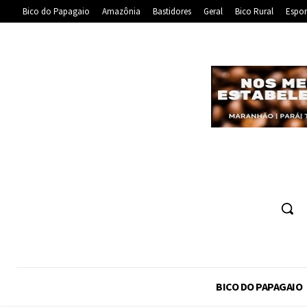
Bico do Papagaio
Amazônia
Bastidores
Geral
Bico Rural
Espor
BICO DO PAPAGAIO