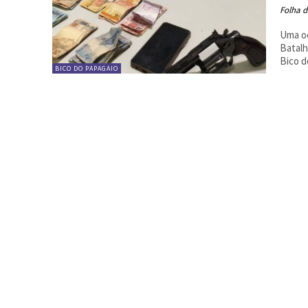
Folha d
Uma oc
Batalh
Bico d
BICO DO PAPAGAIO