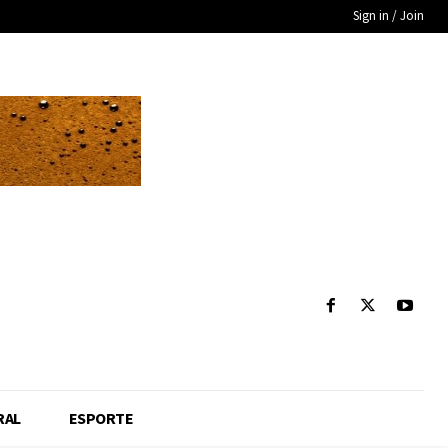
Sign in / Join
RAL
ESPORTE