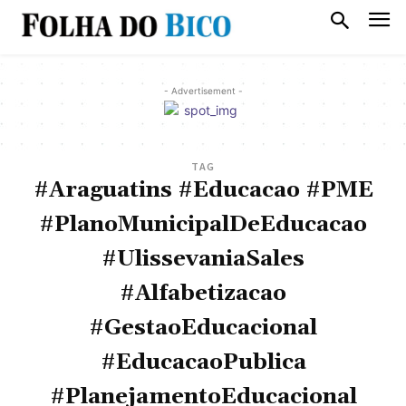
- Advertisement -
TAG
#Araguatins #Educacao #PME
#PlanoMunicipalDeEducacao
#UlissevaniaSales
#Alfabetizacao
#GestaoEducacional
#EducacaoPublica
#PlanejamentoEducacional