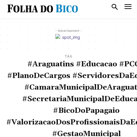
- Advertisement -
TAG
#Araguatins #Educacao #PC
#PlanoDeCargos #ServidoresDaE
#CamaraMunicipalDeAraguat
#SecretariaMunicipalDeEduc
#BicoDoPapagaio
#ValorizacaoDosProfissionaisDaE
#GestaoMunicipal