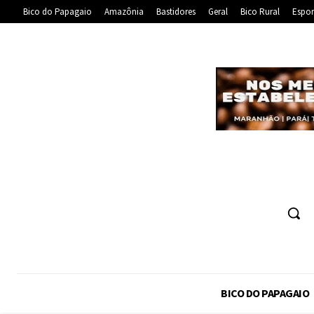
Bico do Papagaio
Amazônia
Bastidores
Geral
Bico Rural
Espor
BICO DO PAPAGAIO