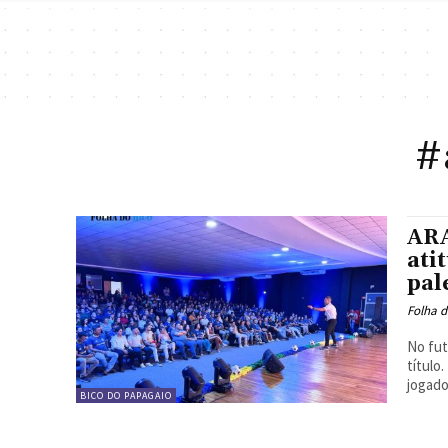
#
ARA
ati
pal
Folha d
No fu
título
jogado
BICO DO PAPAGAIO