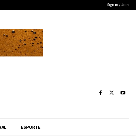
Sign in / Join
RAL
ESPORTE