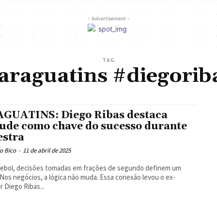
- Advertisement -
TAG
araguatins #diegorib
GUATINS: Diego Ribas destaca
tude como chave do sucesso durante
estra
o Bico
-
11 de abril de 2025
tebol, decisões tomadas em frações de segundo definem um
. Nos negócios, a lógica não muda. Essa conexão levou o ex-
r Diego Ribas...