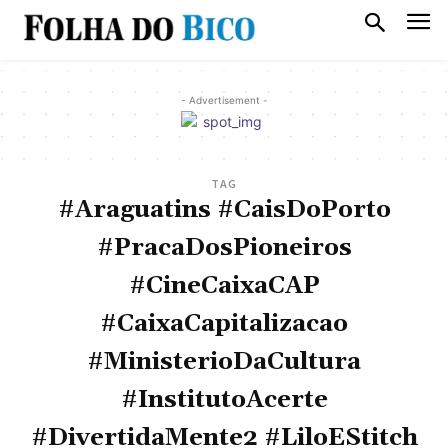
- Advertisement -
TAG
#Araguatins #CaisDoPorto
#PracaDosPioneiros
#CineCaixaCAP
#CaixaCapitalizacao
#MinisterioDaCultura
#InstitutoAcerte
#DivertidaMente2 #LiloEStitch