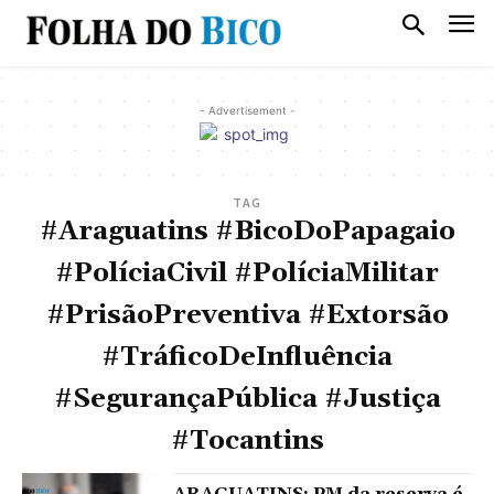
- Advertisement -
TAG
#Araguatins #BicoDoPapagaio
#PolíciaCivil #PolíciaMilitar
#PrisãoPreventiva #Extorsão
#TráficoDeInfluência
#SegurançaPública #Justiça
#Tocantins