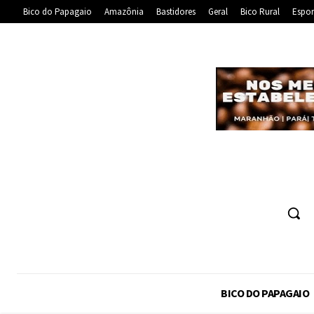
Bico do Papagaio
Amazônia
Bastidores
Geral
Bico Rural
Espor
BICO DO PAPAGAIO