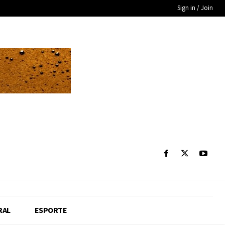
Sign in / Join
RAL
ESPORTE