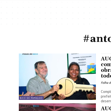
#ant
AUG
com
obr
tod
Folha d
Comple
prefei
BICO DO PAPAGAIO
desenv
AUG