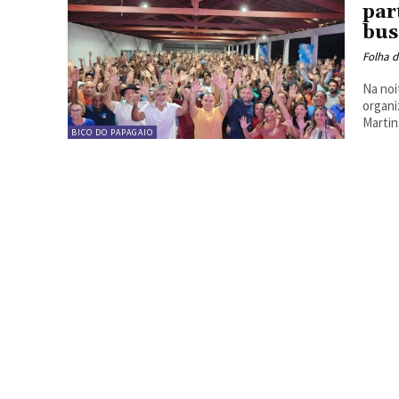
par
bus
Folha d
Na noi
organi
Martin
BICO DO PAPAGAIO