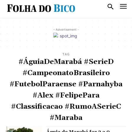
- Advertisement -
TAG
#ÁguiaDeMarabá #SerieD
#CampeonatoBrasileiro
#FutebolParaense #Parnahyba
#Alex #FelipePara
#Classificacao #RumoASerieC
#Maraba