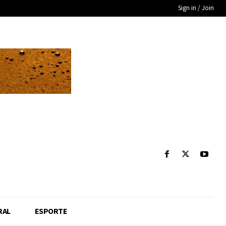
Sign in / Join
RAL
ESPORTE