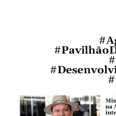
#A
#Pavilhão
#
#Desenvolv
#
Min
na 
int