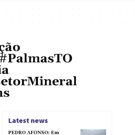
ção
 #PalmasTO
ia
etorMineral
ns
Latest news
PEDRO AFONSO: Em