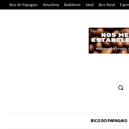
Bico do Papagaio
Amazônia
Bastidores
Geral
Bico Rural
Espor
BICO DO PAPAGAIO