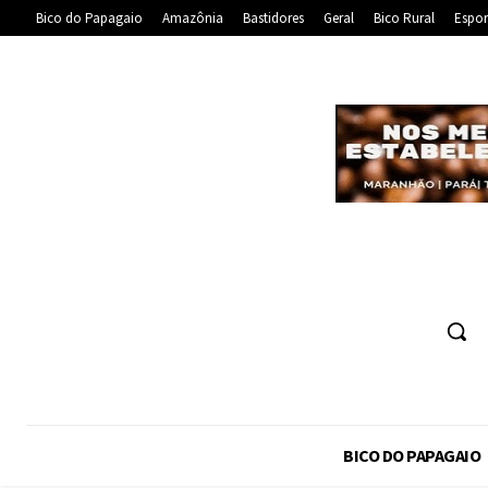
Bico do Papagaio
Amazônia
Bastidores
Geral
Bico Rural
Espor
BICO DO PAPAGAIO