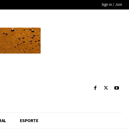
Sign in / Join
RAL
ESPORTE