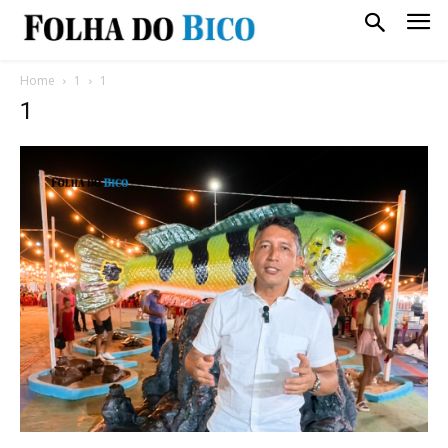
Home
1
1
1