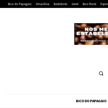
Bico do Papagaio
Amazônia
Bastidores
Geral
Bico Rural
Espor
BICO DO PAPAGAIO