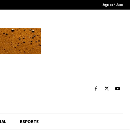
Sign in / Join
RAL
ESPORTE