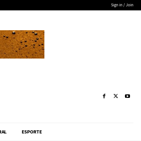
Sign in / Join
RAL
ESPORTE