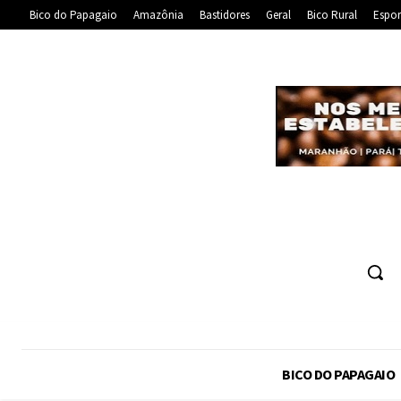
Bico do Papagaio
Amazônia
Bastidores
Geral
Bico Rural
Espor
BICO DO PAPAGAIO