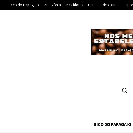
Bico do Papagaio
Amazônia
Bastidores
Geral
Bico Rural
Espor
BICO DO PAPAGAIO