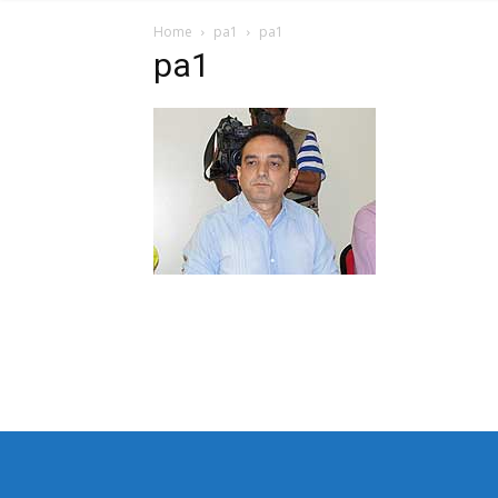
Home
pa1
pa1
pa1