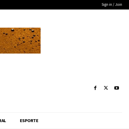
Sign in / Join
RAL
ESPORTE