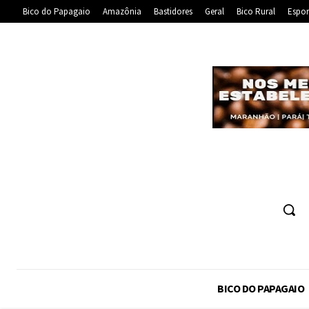
Bico do Papagaio
Amazônia
Bastidores
Geral
Bico Rural
Espor
BICO DO PAPAGAIO