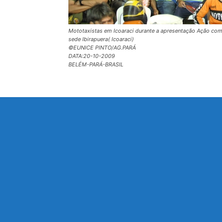
Mototaxistas em Icoaraci durante a apresentação Ação com 
sede Ibirapuera( Icoaraci)
©EUNICE PINTO/AG.PARÁ
DATA:20-10-2009
BELÉM-PARÁ-BRASIL