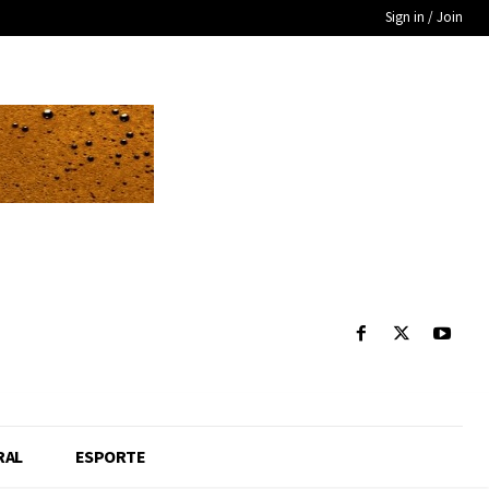
Sign in / Join
RAL
ESPORTE