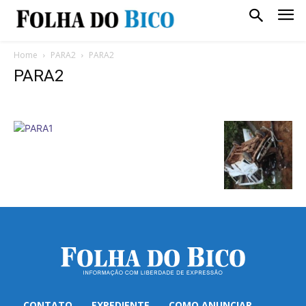
Home
PARA2
PARA2
PARA2
CONTATO
EXPEDIENTE
COMO ANUNCIAR