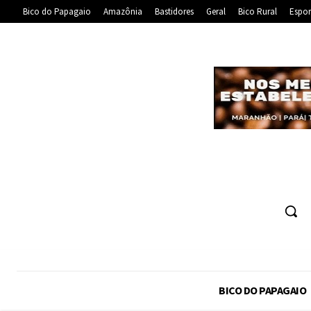
Bico do Papagaio
Amazônia
Bastidores
Geral
Bico Rural
Espor
BICO DO PAPAGAIO