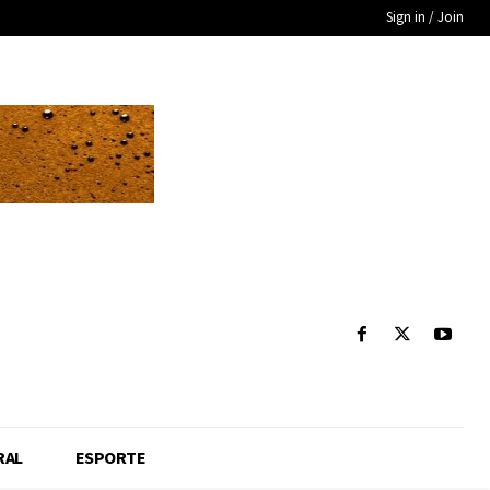
Sign in / Join
RAL
ESPORTE