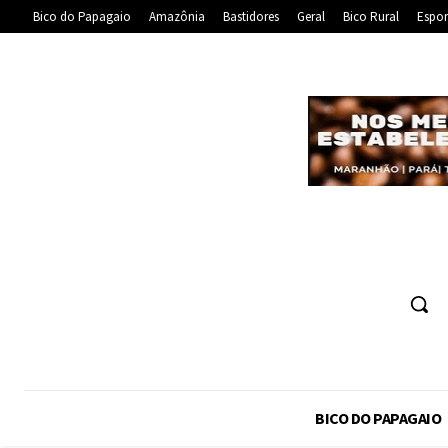
Bico do Papagaio
Amazônia
Bastidores
Geral
Bico Rural
Espor
BICO DO PAPAGAIO