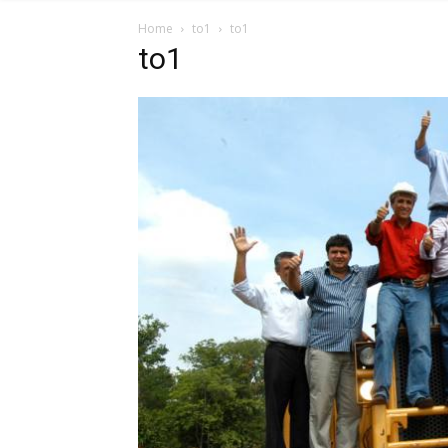
Home
to1
to1
to1