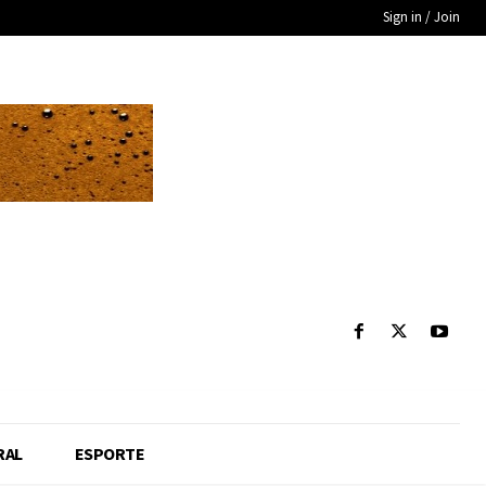
Sign in / Join
RAL
ESPORTE