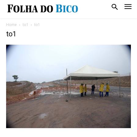
Home
to1
to1
to1