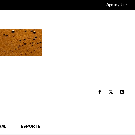
Sign in / Join
RAL
ESPORTE