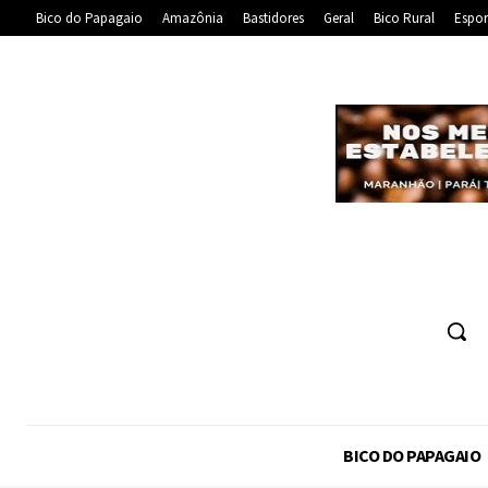
Bico do Papagaio
Amazônia
Bastidores
Geral
Bico Rural
Espor
BICO DO PAPAGAIO