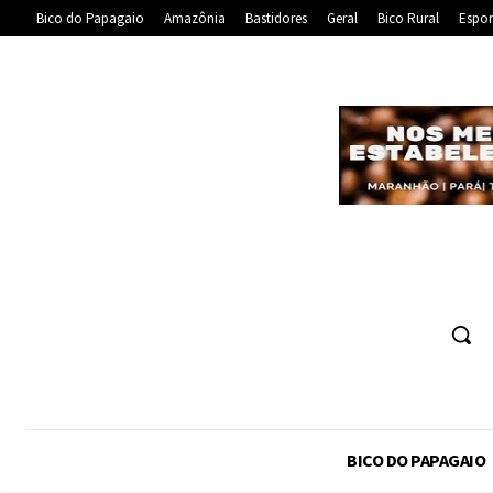
Bico do Papagaio
Amazônia
Bastidores
Geral
Bico Rural
Espor
BICO DO PAPAGAIO