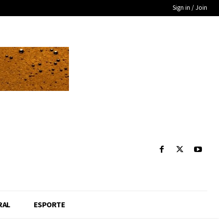
Sign in / Join
RAL
ESPORTE