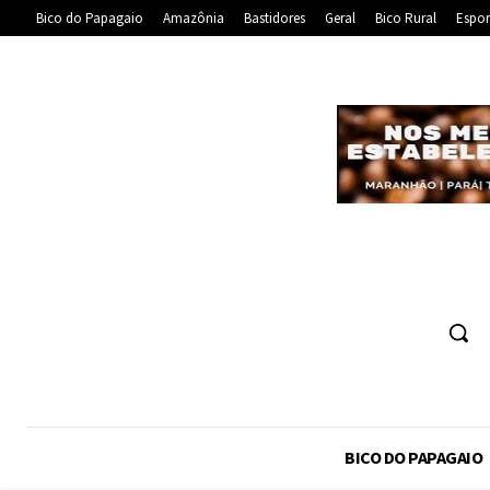
Bico do Papagaio
Amazônia
Bastidores
Geral
Bico Rural
Espor
BICO DO PAPAGAIO