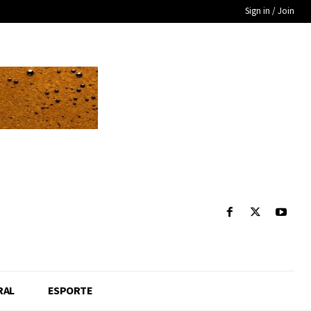
Sign in / Join
RAL
ESPORTE