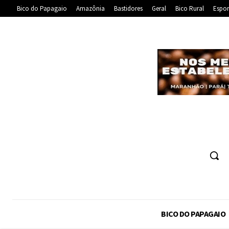
Bico do Papagaio
Amazônia
Bastidores
Geral
Bico Rural
Espor
BICO DO PAPAGAIO