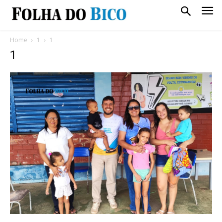
Home
1
1
1