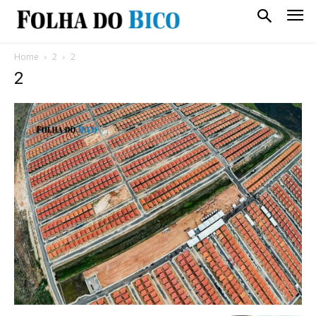
Home
2
2
2