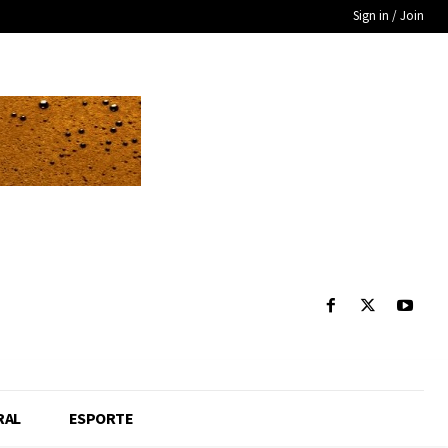
Sign in / Join
RAL
ESPORTE