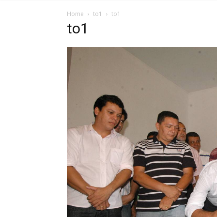
Home
to1
to1
to1