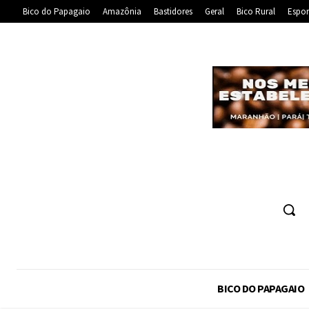
Bico do Papagaio
Amazônia
Bastidores
Geral
Bico Rural
Espor
BICO DO PAPAGAIO