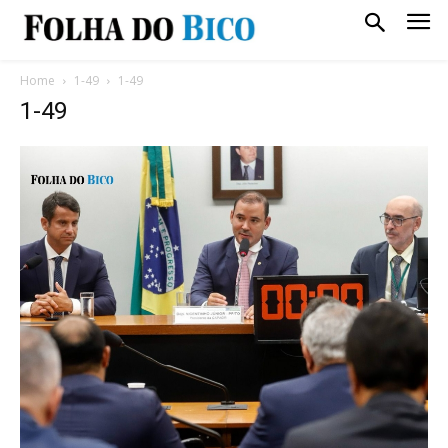
Home
1-49
1-49
1-49