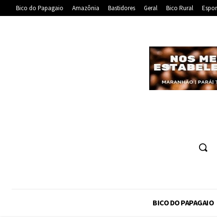
Bico do Papagaio
Amazônia
Bastidores
Geral
Bico Rural
Espor
BICO DO PAPAGAIO