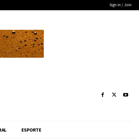
Sign in / Join
RAL
ESPORTE